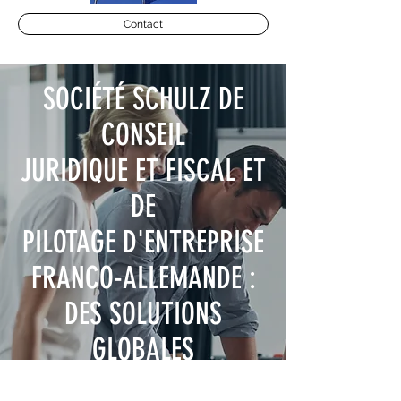
Contact
SOCIÉTÉ SCHULZ DE
CONSEIL
JURIDIQUE ET FISCAL ET
DE
PILOTAGE D'ENTREPRISE
FRANCO-ALLEMANDE :
DES SOLUTIONS
GLOBALES
L'accompagnement dont vous avez