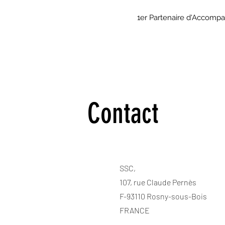
1er Partenaire d'Accomp
Contact
SSC,
107, rue Claude Pernès
F-93110 Rosny-sous-Bois
FRANCE