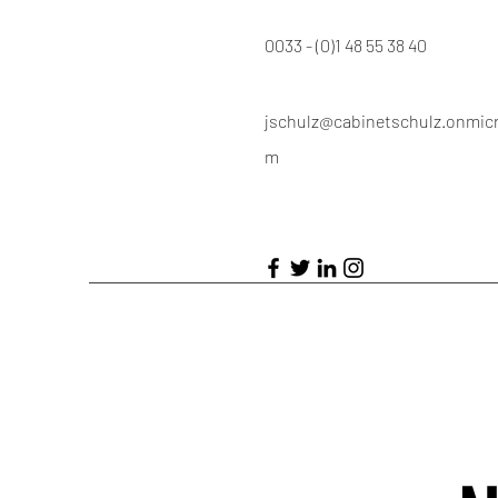
0033 - (0)1 48 55 38 40
jschulz@cabinetschulz.onmicr
m