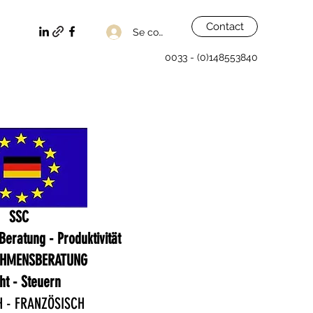
Contact
Se connecter
0033 - (0)148553840
SSC
eratung - Produktivität
EHMENSBERATUNG
ht - Steuern
 - FRANZÖSISCH