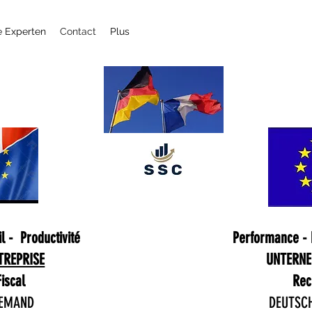
e Experten
Contact
Plus
l - Productivité
Performance - B
TREPRISE
UNTERN
Fiscal
Rec
LEMAND
DEUTSCH